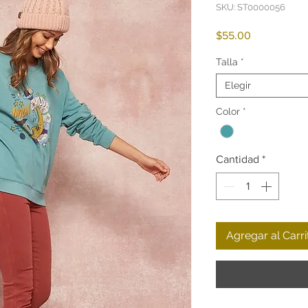
SKU: ST0000056
Precio
$55.00
Talla
*
Elegir
Color
*
Cantidad
*
Agregar al Carri