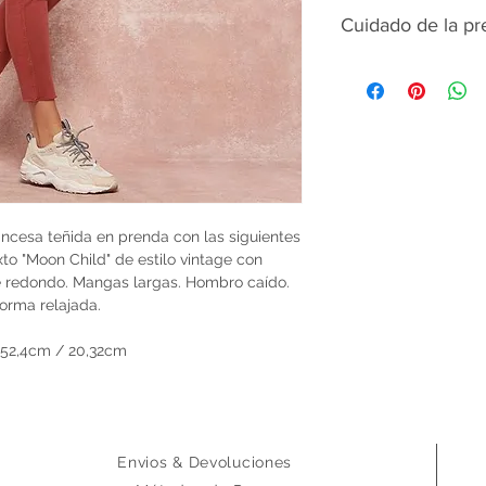
Cuidado de la p
Leer instrucciones 
y ver la sección "C
ancesa teñida en prenda con las siguientes
to "Moon Child" de estilo vintage con
te redondo. Mangas largas. Hombro caído.
orma relajada.
 152,4cm / 20,32cm
Envios & Devoluciones